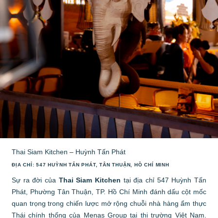
Thai Siam Kitchen – Huỳnh Tấn Phát
ĐỊA CHỈ: 547 HUỲNH TẤN PHÁT, TÂN THUẬN, HỒ CHÍ MINH
Sự ra đời của
Thai Siam Kitchen
tại địa chỉ 547 Huỳnh Tấn
Phát, Phường Tân Thuận, TP. Hồ Chí Minh đánh dấu cột mốc
quan trọng trong chiến lược mở rộng chuỗi nhà hàng ẩm thực
Thái chính thống của Menas Group tại thị trường Việt Nam.