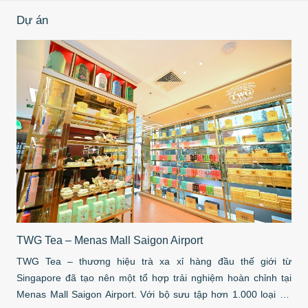
Dự án
TWG Tea – Menas Mall Saigon Airport
Me
Air
TWG Tea – thương hiệu trà xa xỉ hàng đầu thế giới từ
Men
Singapore đã tạo nên một tổ hợp trải nghiệm hoàn chỉnh tại
Air
Menas Mall Saigon Airport. Với bộ sưu tập hơn 1.000 loại trà