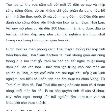
Tọa lạc tại khu vực sầm uất với mật độ dân cư cao và nhịp
sống năng động, dự án không chỉ góp phần đa dạng hóa hệ
sinh thái ẩm thực quốc tế mà còn mang đến một điểm đến mới
dành cho cộng đồng yêu thích văn hóa và ẩm thực Thái Lan.
Với quy mô phục vụ lên đến 100 khách, nhà hàng được đầu tư
bài bản nhằm đáp ứng nhu cầu trải nghiệm ẩm thực chất
lượng cao trong không gian giàu bản sắc.
Được thiết kế theo phong cách Thái truyền thống kết hợp tinh
thần hiện đại, Thai Siam Kitchen tái hiện không gian ấm cúng
thông qua nội thất gỗ trầm và các chi tiết nghệ thuật mang
đậm dấu ấn văn hóa. Thực đơn tập trung vào các món ăn
chuẩn vị Thái, được chế biến bởi đội ngũ đầu bếp giàu kinh
nghiệm, am hiểu sâu sắc tinh hoa ẩm thực xứ chùa Vàng. Từ
Tom Yum đậm đà, Pad Thai đặc trưng đến các món cà ri thơm
nồng, mỗi món ăn đều là sự hòa quyện tinh tế của vị chua,
cay, mặn, ngọt, mang đến trải nghiệm ẩm thực trọn vẹn và
khác biệt cho thực khách.