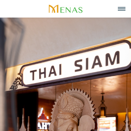
Trang chủ
Về chúng tôi
Lĩnh vực hoạt động
Về Menas Group
Tin tức & Sự kiện
Siêu thị
Tuyển dụng
Tầm nhìn, sứ mệnh, giá trị cốt lõi
Trở thành đối tác
Bán lẻ
Liên hệ
Menas & Cam Kết ESG
Ẩm thực
Tiếng Việt
Trách nhiệm xã hội
Mỹ phẩm & Nước hoa
English
Giải thưởng
Quản lý tài sản
中文
Dự án tiêu biểu
Khách sạn & Nghỉ dưỡng