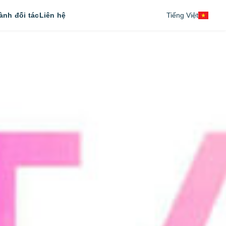
ành đối tác
Liên hệ
Tiếng Việt
s/menas/includes/init.php
on line
40
English
中文