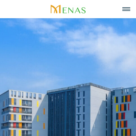
Trang chủ
Về chúng tôi
Lĩnh vực hoạt động
Về Menas Group
Tin tức & Sự kiện
Siêu thị
Tuyển dụng
Tầm nhìn, sứ mệnh, giá trị cốt lõi
Trở thành đối tác
Bán lẻ
Liên hệ
Menas & Cam Kết ESG
Ẩm thực
Tiếng Việt
Trách nhiệm xã hội
Mỹ phẩm & Nước hoa
English
Giải thưởng
Quản lý tài sản
中文
Dự án tiêu biểu
Khách sạn & Nghỉ dưỡng