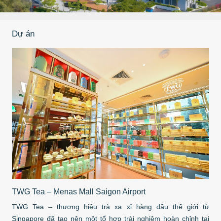
Dự án
Tha
Sự 
TWG Tea – Menas Mall Saigon Airport
Phá
TWG Tea – thương hiệu trà xa xỉ hàng đầu thế giới từ
qua
Singapore đã tạo nên một tổ hợp trải nghiệm hoàn chỉnh tại