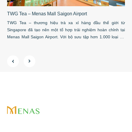
Tha
Sự 
TWG Tea – Menas Mall Saigon Airport
Phá
TWG Tea – thương hiệu trà xa xỉ hàng đầu thế giới từ
qua
Singapore đã tạo nên một tổ hợp trải nghiệm hoàn chỉnh tại
Thá
Menas Mall Saigon Airport. Với bộ sưu tập hơn 1.000 loại trà
Tọa
thượng hạng, TWG Tea không chỉ là điểm dừng chân thưởng
trà mà còn là biểu tượng phong […]
Địa chỉ:
Lầu 11, ABACUS TOWER, 58 Nguyễn Đình Chiểu,
Phường Tân Định, Thành phố Hồ Chí Minh
Điện thoại:
028 71 089 689
Email:
info@menasvietnam.com
Trang chủ
Về chúng tôi
Tin tức & Sự kiện
Địa chỉ:
Lầu 11, ABACUS TOWER, 58 Nguyễn Đình Chiểu,
Tuyển dụng
Trở thành đối tác
Liên hệ
Phường Tân Định, Thành phố Hồ Chí Minh