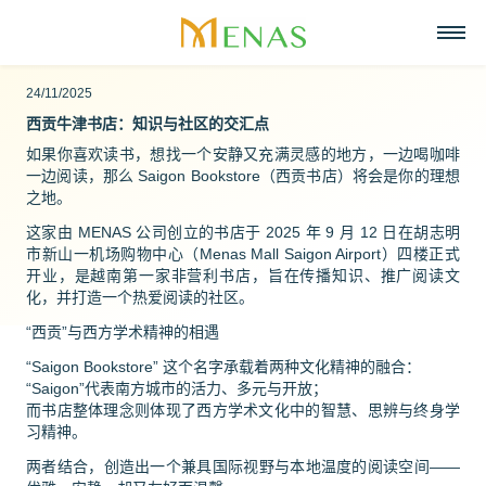
24/11/2025
主页
西贡牛津书店：知识与社区的交汇点
关于我们
如果你喜欢读书，想找一个安静又充满灵感的地方，一边喝咖啡
业务领域
关于Menas集团
一边阅读，那么 Saigon Bookstore（西贡书店）将会是你的理想
新闻与活动
超市
之地。
招聘
愿景, 使命, 核心价值
这家由 MENAS 公司创立的书店于 2025 年 9 月 12 日在胡志明
战略合作伙伴
零售
市新山一机场购物中心（Menas Mall Saigon Airport）四楼正式
联系
Menas 与 ESG 承诺
开业，是越南第一家非营利书店，旨在传播知识、推广阅读文
美食
化，并打造一个热爱阅读的社区。
中文
社会责任
“西贡”与西方学术精神的相遇
化妆品与香水
Tiếng Việt
荣誉与奖项
“Saigon Bookstore” 这个名字承载着两种文化精神的融合：
资产管理
“Saigon”代表南方城市的活力、多元与开放；
English
而书店整体理念则体现了西方学术文化中的智慧、思辨与终身学
代表项目
习精神。
度假酒店
两者结合，创造出一个兼具国际视野与本地温度的阅读空间——