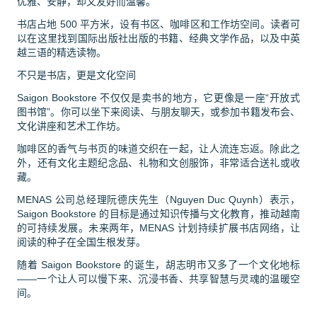
优雅、安静，却又友好而温馨。
书店占地 500 平方米，设有书区、咖啡区和工作坊空间。读者可
以在这里找到国际出版社出版的书籍、经典文学作品，以及中英
越三语的精选读物。
不只是书店，更是文化空间
Saigon Bookstore 不仅仅是卖书的地方，它更像是一座“开放式
图书馆”。你可以坐下来阅读、与朋友聊天，或参加书籍发布会、
文化讲座和艺术工作坊。
咖啡区的香气与书页的味道交织在一起，让人流连忘返。除此之
外，还有文化主题纪念品、礼物和文创服饰，非常适合送礼或收
藏。
MENAS 公司总经理阮德庆先生（Nguyen Duc Quynh）表示，
Saigon Bookstore 的目标是通过知识传播与文化教育，推动越南
的可持续发展。未来两年，MENAS 计划持续扩展书店网络，让
阅读的种子在全国生根发芽。
随着 Saigon Bookstore 的诞生，胡志明市又多了一个文化地标
——一个让人可以慢下来、沉浸书香、共享智慧与灵魂的温暖空
间。