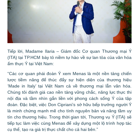
Tiếp lời, Madame Ilaria – Giám đốc Cơ quan Thương mại Ý
(ITA) tại TP.HCM bày tỏ niềm tự hào về sự lan tỏa của văn hóa
ẩm thực Ý tại Việt Nam:
“Các cơ quan phái đoàn Ý xem Menas là một nền tảng chiến
lược tiềm năng để thúc đẩy sự hiện diện của thương hiệu
‘Made in Italy’ tại Việt Nam cả về thương mại lẫn văn hóa.
Chúng tôi đánh giá cao nền tảng vững chắc, năng lực thực thi
nội địa và tầm nhìn gắn liền với phong cách sống Ý của tập
đoàn. Đặc biệt, việc Don Cipriani’s sở hữu bếp trưởng người Ý
là minh chứng mạnh mẽ cho tính nguyên bản và nâng tầm uy
tín cho thương hiệu. Trong thời gian tới, Thương vụ Ý (ITA) sẽ
tiếp tục làm việc cùng Menas để xây dựng một lộ trình hợp tác
cụ thể, tạo ra giá trị thực chất cho cả hai bên.”