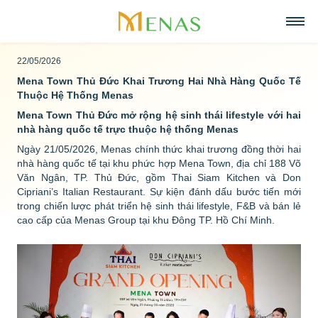
22/05/2026
Trang chủ
Mena Town Thủ Đức Khai Trương Hai Nhà Hàng Quốc Tế
Về chúng tôi
Thuộc Hệ Thống Menas
Lĩnh vực hoạt động
Về Menas Group
Mena Town Thủ Đức mở rộng hệ sinh thái lifestyle với hai
Tin tức & Sự kiện
Siêu thị
nhà hàng quốc tế trực thuộc hệ thống Menas
Tuyển dụng
Tầm nhìn, sứ mệnh, giá trị cốt lõi
Ngày 21/05/2026, Menas chính thức khai trương đồng thời hai
Trở thành đối tác
Bán lẻ
nhà hàng quốc tế tại khu phức hợp
Mena Town
, địa chỉ 188 Võ
Liên hệ
Menas & Cam Kết ESG
Văn Ngân, TP. Thủ Đức, gồm Thai Siam Kitchen và Don
Ẩm thực
Cipriani’s Italian Restaurant. Sự kiện đánh dấu bước tiến mới
Tiếng Việt
trong chiến lược phát triển hệ sinh thái lifestyle, F&B và bán lẻ
Trách nhiệm xã hội
cao cấp của Menas Group tại khu Đông TP. Hồ Chí Minh.
Mỹ phẩm & Nước hoa
English
Giải thưởng
Quản lý tài sản
中文
Dự án tiêu biểu
Khách sạn & Nghỉ dưỡng