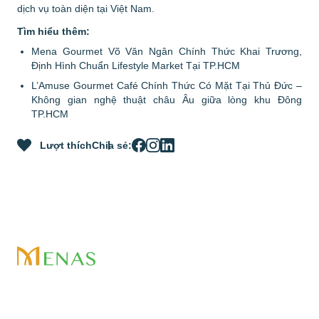
dịch vụ toàn diện tại Việt Nam.
Tìm hiểu thêm:
Mena Gourmet Võ Văn Ngân Chính Thức Khai Trương,
Định Hình Chuẩn Lifestyle Market Tại TP.HCM
L’Amuse Gourmet Café Chính Thức Có Mặt Tại Thủ Đức –
Không gian nghệ thuật châu Âu giữa lòng khu Đông
TP.HCM
Lượt thích
Chia sẻ:
Địa chỉ:
Lầu 11, ABACUS TOWER, 58 Nguyễn Đình Chiểu,
Phường Tân Định, Thành phố Hồ Chí Minh
Điện thoại:
028 71 089 689
Email:
info@menasvietnam.com
Trang chủ
Về chúng tôi
Tin tức & Sự kiện
Địa chỉ:
Lầu 11, ABACUS TOWER, 58 Nguyễn Đình Chiểu,
Phường Tân Định, Thành phố Hồ Chí Minh
Tuyển dụng
Trở thành đối tác
Liên hệ
Bảo mật